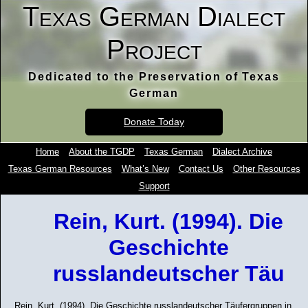
Texas German Dialect
Project
Dedicated to the Preservation of Texas
German
Donate Today
Home
About the TGDP
Texas German
Dialect Archive
Texas German Resources
What’s New
Contact Us
Other Resources
Support
Rein, Kurt. (1994). Die
Geschichte
russlandeutscher Täu
Rein, Kurt. (1994). Die Geschichte russlandeutscher Täufergruppen in